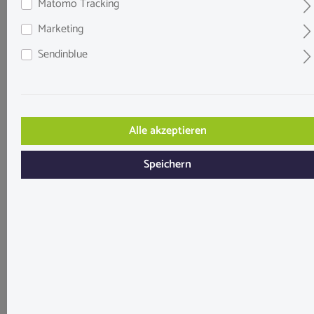
Matomo Tracking
Marketing
Sendinblue
Alle akzeptieren
Speichern
Lavastein rot/braun 16-32 mm - Kiloware
Du bekommst die Steine gemischt in einer Größe von