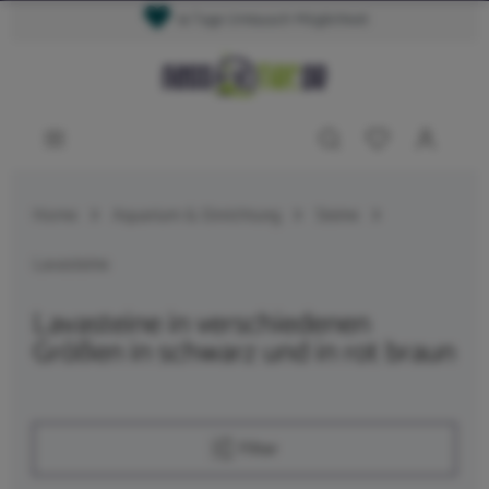
14 Tage Umtausch Möglichkeit
Home
Aquarium & Einrichtung
Steine
Lavasteine
Lavasteine in verschiedenen
Größen in schwarz und in rot braun
Filter