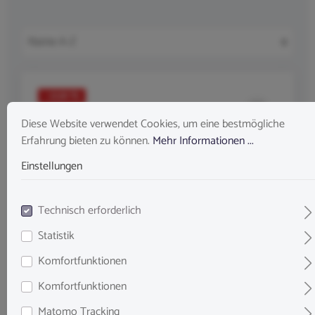
- 27,81 %
Sofort versandbereit!
Diese Website verwendet Cookies, um eine bestmögliche
Erfahrung bieten zu können.
Mehr Informationen ...
Einstellungen
Technisch erforderlich
Statistik
Komfortfunktionen
Komfortfunktionen
Matomo Tracking