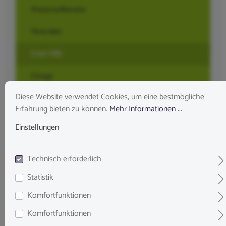
Wasseraufbereiter
Mineralien
Erste Hilfe
Dünger
Diese Website verwendet Cookies, um eine bestmögliche
Futter
Erfahrung bieten zu können.
Mehr Informationen ...
Einstellungen
Technik & Tools
Technisch erforderlich
Geschenke
Statistik
%SALE%
Komfortfunktionen
Komfortfunktionen