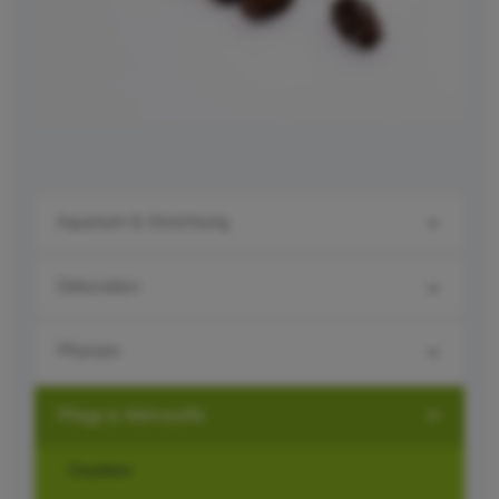
Aquarium & Einrichtung
Dekoration
Pflanzen
Pflege & Nährstoffe
Oxydator