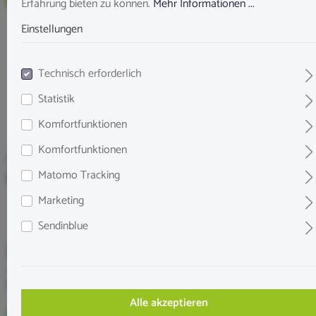
Erfahrung bieten zu können.
Mehr Informationen ...
Einstellungen
Technisch erforderlich
Statistik
Komfortfunktionen
Komfortfunktionen
Verschiedenes
Cashew Blätter 10 Stück
Matomo Tracking
Marketing
Sendinblue
2,49 €*
Inhalt:
10 Stück
(0,25 €* / 1 Stück)
Preise inkl. MwSt. zzgl. Versandkosten
Alle akzeptieren
Sofort verfügbar, in 2-4 Werktagen bei Dir