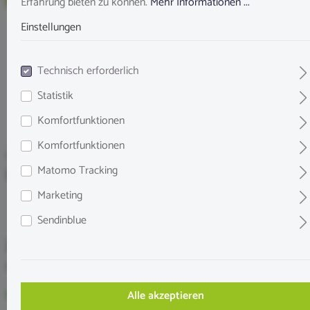
Erfahrung bieten zu können.
Mehr Informationen ...
Einstellungen
Technisch erforderlich
Statistik
Komfortfunktionen
Komfortfunktionen
Verschiedenes
Coubaril Schote
Matomo Tracking
Marketing
Sendinblue
2,45 €*
Preise inkl. MwSt. zzgl. Versandkosten
Sofort verfügbar, in 2-4 Werktagen bei Dir
Alle akzeptieren