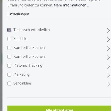
Erfahrung bieten zu können.
Mehr Informationen ...
Einstellungen
Technisch erforderlich
Statistik
Komfortfunktionen
Komfortfunktionen
Matomo Tracking
Dennerle Corner Filter 40
Marketing
Sendinblue
Leiser, leistungsstarker Eckfilter für Süßwasseraquarien bis 40 L.
150 l/h, stufenlos regulierbarer Durchfluss, einfacher Ausbau und
Reinigung, sicher für Garnelen & Fische.
Alle akzeptieren