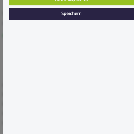
18,99 €*
Speichern
Preise inkl. MwSt. zzgl. Versandkosten
Sofort verfügbar, in 2-4 Werktagen bei Dir
In den Warenkorb
Lagerbestand:
4
Produktnummer:
SW11930
EAN:
4001615059250
Hersteller:
Dennerle
Hersteller-Nr.:
5925