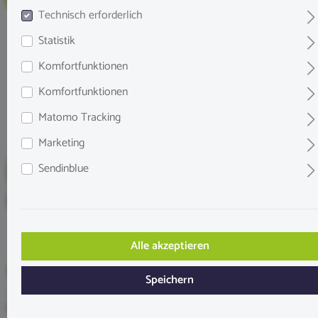
Technisch erforderlich
Statistik
Komfortfunktionen
Komfortfunktionen
Matomo Tracking
Marketing
Sendinblue
Dupla Ground nature Black Discs 2 kg
Alle akzeptieren
10,45 €*
Speichern
Inhalt:
2 Kilogramm
(5,23 €* / 1 Kilogramm)
Preise inkl. MwSt. zzgl. Versandkosten