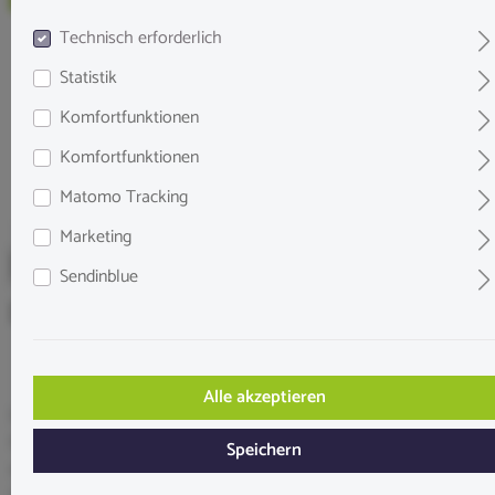
Technisch erforderlich
Statistik
Komfortfunktionen
Komfortfunktionen
Matomo Tracking
Marketing
Sendinblue
DuplaRin Shrimp Snack
Alle akzeptieren
DuplaRin Shrimp Snack ist ein hochwertiges Hauptfutter für
Garnelen im Süßwasseraquarium. Die sinkenden Mini-Sticks
Speichern
unterstützen Wachstum, Häutung und Vitalität und bleiben bis zu