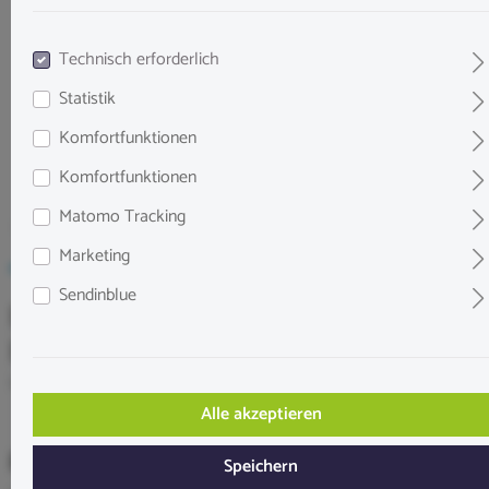
Technisch erforderlich
Statistik
Komfortfunktionen
Komfortfunktionen
Matomo Tracking
Marketing
Sendinblue
Easy-Life BlueExit Algenkiller
Blaualgen 250 ml
Inhalt:
250 mL
Alle akzeptieren
8,45 €*
Speichern