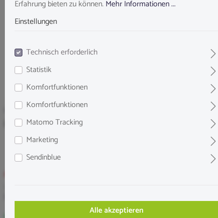
Erfahrung bieten zu können.
Mehr Informationen ...
Einstellungen
Technisch erforderlich
Statistik
Komfortfunktionen
Komfortfunktionen
Garnelengarten
Garnelengarten Fenchelgrün 10 g
Matomo Tracking
Marketing
Sendinblue
4,10 €*
%
4,55 €*
(9.89% gespart)
Inhalt:
10 Gramm
(0,41 €* / 1 Gramm)
Preise inkl. MwSt. zzgl. Versandkosten
Alle akzeptieren
Sofort verfügbar, in 2-4 Werktagen bei Dir