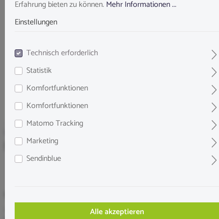
Erfahrung bieten zu können.
Mehr Informationen ...
Einstellungen
Technisch erforderlich
Statistik
Komfortfunktionen
Komfortfunktionen
Matomo Tracking
Verschiedenes
Marketing
Maulbeerblätter 5 g
Sendinblue
1,99 €*
Inhalt:
0.005 Kilogramm
(398,00 €* / 1 Kilogramm)
Alle akzeptieren