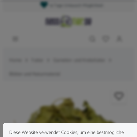
14 Tage Umtausch Möglichkeit
Home
Futter
Garnelen- und Krebsfutter
Blätter und Naturmaterial
Diese Website verwendet Cookies, um eine bestmögliche