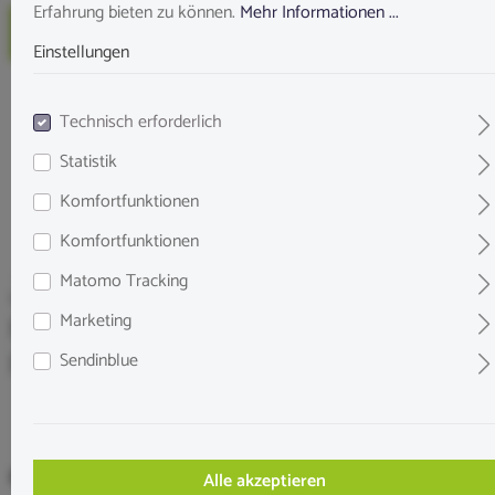
Erfahrung bieten zu können.
Mehr Informationen ...
Einstellungen
Technisch erforderlich
Statistik
Komfortfunktionen
Komfortfunktionen
Matomo Tracking
Verschiedenes
Moorwurzel - Spiderwood Medium -
Marketing
Fingerwurzel - 25cm - 40cm
Sendinblue
6,99 €*
Alle akzeptieren