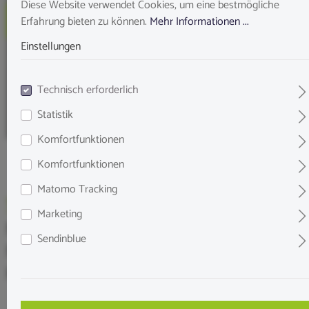
Diese Website verwendet Cookies, um eine bestmögliche
Erfahrung bieten zu können.
Mehr Informationen ...
Einstellungen
Technisch erforderlich
Statistik
Komfortfunktionen
Komfortfunktionen
Matomo Tracking
Marketing
NatureHolic - Crustarock -
Sendinblue
Mineralstein für Schnecken Krebse &
Krabben