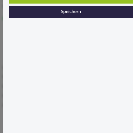
Inhalt:
0.05 Liter
(179,80 €* / 1 Liter)
Preise inkl. MwSt. zzgl. Versandkosten
Speichern
Sofort verfügbar, in 2-4 Werktagen bei Dir
In den Warenkorb
Lagerbestand:
11
Produktnummer:
SW11068
EAN:
7426796202450
Hersteller:
NatureHolic
Hersteller-Nr.:
7088
Beschreibung