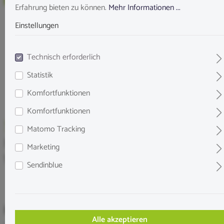
Erfahrung bieten zu können.
Mehr Informationen ...
Einstellungen
Technisch erforderlich
Statistik
Komfortfunktionen
Komfortfunktionen
Matomo Tracking
NatureHolic - Pleco Feed - Welsfeed -
Marketing
Welsfutter - 50ml
Sendinblue
8,99 €*
Alle akzeptieren