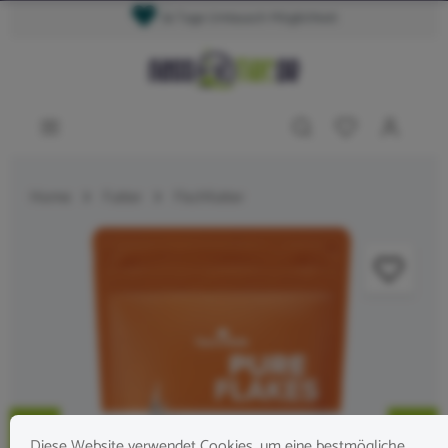
14 Tage Umtausch Möglichkeit
Home
Futter
Fischfutter
Diese Website verwendet Cookies, um eine bestmögliche