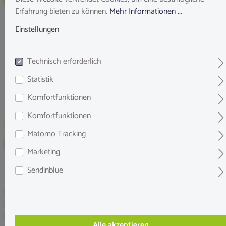
Erfahrung bieten zu können.
Mehr Informationen ...
Einstellungen
Technisch erforderlich
Statistik
Komfortfunktionen
Komfortfunktionen
Matomo Tracking
NatureHolic Pure Flakes - Krill - 250 ml
Marketing
Sendinblue
Premium Flockenfutter mit Krill und Spirulina für Zierfische.
Unterstützt Wachstum, Farben und Immunsystem. NatureHolic
Pure Flakes Krill 250 ml jetzt kaufen.
Alle akzeptieren