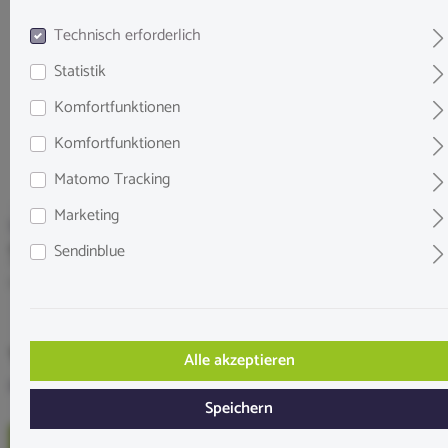
Technisch erforderlich
Statistik
Komfortfunktionen
Komfortfunktionen
Matomo Tracking
Marketing
Seachem
Seachem Stability | Bakterienstarter
Sendinblue
Inhalt:
250 mL
12,99 €*
Alle akzeptieren
Preise inkl. MwSt. zzgl. Versandkosten
Speichern
Verfügbare Varianten