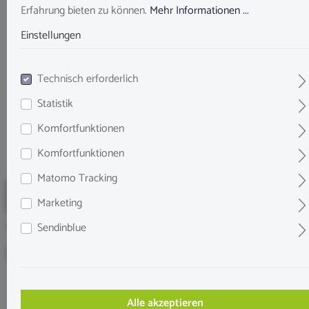
Erfahrung bieten zu können.
Mehr Informationen ...
Einstellungen
Technisch erforderlich
Statistik
Komfortfunktionen
Komfortfunktionen
Matomo Tracking
Marketing
Tropica CO2 Diffusor Ersatz-Keramik
Sendinblue
Disk
Alle akzeptieren