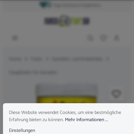
14 Tage Umtausch Möglichkeit
Schneller Versand mit DHL
Home
Futter
Garnelen- und Krebsfutter
Hauptfutter für Garnelen
Diese Website verwendet Cookies, um eine bestmögliche
Erfahrung bieten zu können.
Mehr Informationen ...
Einstellungen